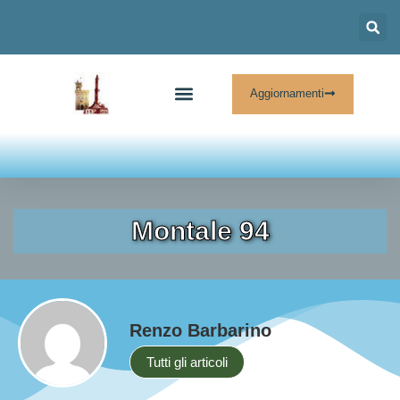
Aggiornamenti
Chi Siamo
Cosa Facciamo
News E Archivi
Montale 94
Renzo Barbarino
Tutti gli articoli