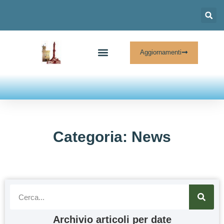
Aggiornamenti
Chi Siamo
Cosa Facciamo
News E Archivi
Categoria: News
Archivio articoli per date