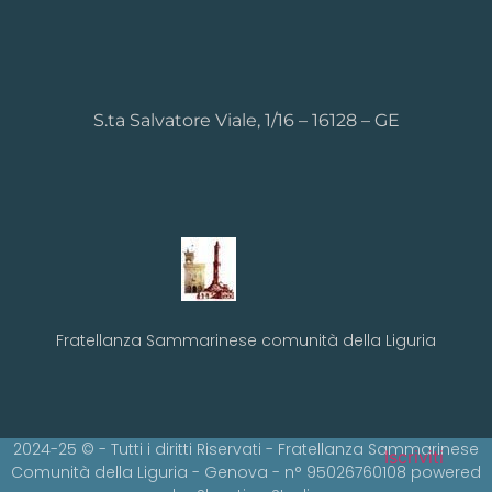
S.ta Salvatore Viale, 1/16 – 16128 – GE
Fratellanza Sammarinese comunità della Liguria
2024-25 © - Tutti i diritti Riservati - Fratellanza Sammarinese
Iscriviti
Comunità della Liguria - Genova - n° 95026760108 powered